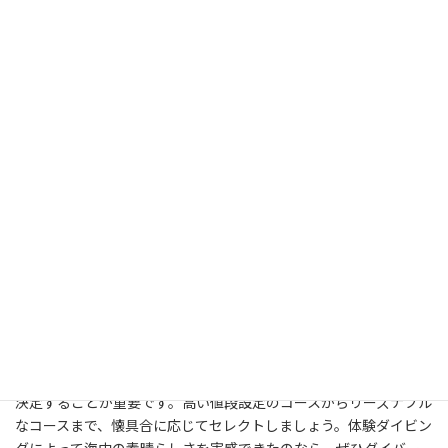
時
で安心して技能を習得することができます。神秘的な海を堪能し
:
たいなら、やはりダイビングが一番です。始めたばかりの人はツ
アーに入れば手軽に海を堪能することが可能でしょう。何も心配す
ることなくダイビングにトライしたいと思うのなら、信頼できる
スクールを選ぶようにしましょう。外国語に自信がない時はスタ
ッフに日本人が在籍しているところがいいと思います。ダイビン
グ体験に関してはインストラクターが状況を見て器機を操作して
くれるので資格の取得はできません。ライセンスを取得したいな
ら、きっちりとスクールで学びましょう。初めてダイビングに挑戦
するなら、人数制限付きのツアーが最適です。女性の方も女性のイ
ンストラクターが案内してくれる方が安心して参加できるでしょ
う。ダイビングを続けるつもりなら、ショップを訪ねて積極的に自
分にふさわしい器材を選定しましょう。念入りに確認しながら買
えば失敗が少ないです。海外や沖縄などではライセンスを持ってい
なくても体験できる半日程度のダイビングのツアーがあります。初
心者のうちはそのようなツアーに申し込んで体験してみるのもあり
です。資格取得をするためのダイビングスクールは、値段を比べて
決定することが重要です。高い値段設定のコースからリーズナブル
なコースまで、懐具合に応じてセレクトしましょう。体験ダイビン