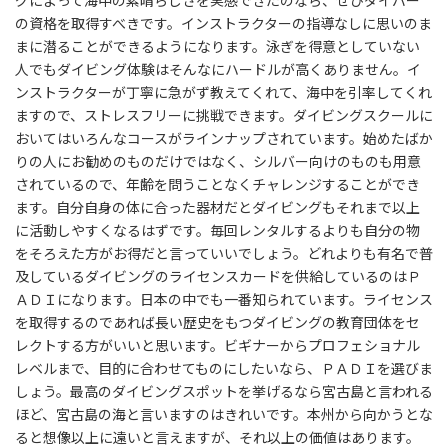
グによって海中の素晴らしさを実感できたのなら、ぜひダイバー
の資格を取得すべきです。インストラクターの指導なしに思いのま
まに潜ることができるようになります。泳ぎを得意としていない
人でもダイビング体験はそんなにハードルが高くありません。イ
ンストラクターが丁寧に急がず教えてくれて、海中を引率してくれ
ますので、ストレスフリーに挑戦できます。ダイビングスクールに
おいてはいろんなコースがラインナップされています。始めたばか
りの人にお勧めのものだけではなく、シルバー向けのものも用意
されているので、年齢を問うことなくチャレンジすることができ
ます。自分自身の体に合った器材だとダイビングもそれまで以上
に活動しやすくなるはずです。毎回レンタルするよりも自分の物
をそろえた方がお得だと言っていいでしょう。どれよりも有名で普
及しているダイビングのライセンスカードを供給しているのはＰ
ＡＤＩになります。日本の中でも一番知られています。ライセンス
を取得するのであれば長い歴史をもつダイビングの教育団体をセ
レクトする方がいいと思います。ビギナーからプロフェショナル
レベルまで、目的に合わせてものにしたいなら、ＰＡＤＩを選びま
しょう。最高のダイビングスポットを挙げるなら宮古島と言われる
ほど、宮古島の海と言いますのはきれいです。本州から向かうとな
ると想像以上に遠いと言えますが、それ以上の価値はあります。