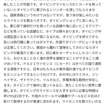
楽しむことが可能です。ダイビングライセンスのＣカードを持って
いないとダイビングに要されるシリンダーを貸してもらえませ
ん。国家資格というわけではないですが、思う存分愉しみたいな
らライセンスを取るべきです。ダイビングショップと言いまして
も、都心部で器材だけを扱っている店舗や海に近いところでツアー
などを売っている店舗など、タイプは様々あります。ダイビング中
は減圧症になるリスクが高くなるため、ダイビングを終えてから
急には飛行機に乗ってはダメです。外国でダイバーデビューする方
は注意してください。普段から離れて冒険をしてみたいならダイ
ビングが最高だと思います。初心者をターゲットにしたコースだっ
たら、おびえることなく海の世界を堪能することができること請
け合いです。ＰＡＤＩライセンス（Ｃカード）はすべての国で通用
する資格ですから、日本はもちろんの事外国の海でもダイビング
をエンジョイできるというわけです。水の中にはウミガメ、ジン
ベイザメ、ザトウクジラ、イルカなど、多種多様な動物が存在し
ます。ダイビングで海中に潜ってみると、見たことのない世界に遭
遇します。ダイビングのライセンスを入手するのに必要な時間は
早ければ2日です。大抵のスクールでは講義やプールなど４日ほど
掛けて取得するのが普通と言われます。ライセンスを取りたいのな