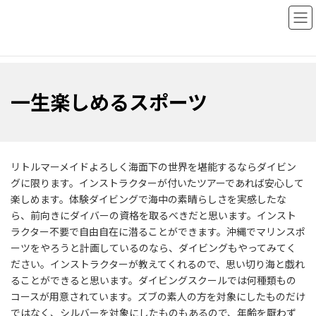
コ
ナ
ダイビングのはじめ方
ン
ビ
テ
ゲ
ン
ー
ツ
シ
へ
ョ
ス
ン
一生楽しめるスポーツ
キ
に
ッ
移
一生楽しめるスポーツ
プ
動
リトルマーメイドよろしく海面下の世界を堪能するならダイビン
グに限ります。インストラクターが付いたツアーであれば安心して
楽しめます。体験ダイビングで海中の素晴らしさを実感したな
ら、前向きにダイバーの資格を取るべきだと思います。インスト
ラクター不要で自由自在に潜ることができます。沖縄でマリンスポ
ーツをやろうと計画しているのなら、ダイビングもやってみてく
ださい。インストラクターが教えてくれるので、思い切り海と戯れ
ることができると思います。ダイビングスクールでは何種類もの
コースが用意されています。ズブの素人の方を対象にしたものだけ
ではなく、シルバーを対象にしたものもあるので、年齢を厭わず