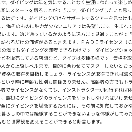
ます。ダイビングは年を気にすることなく生涯にわたって楽し
気楽にスタートを切ることができます。ダイビングしたいと思
めるはずです。ダイビングだけをサポートするツアーを見つけ
に、海そのものに魅力が少ないエリアでは失望します。生まれ
思います。透き通っているかのように遠方まで見通すことがで
、訪れるだけの価値があると言えます。ＰＡＤＩライセンス（
国の海でもダイビングを満喫できるわけです。ダイビングショ
などを販売している店舗など、タイプは多種多様です。資格を
の人から上級レベルまで、目的に合わせてマスターしたいとお
グ資格の取得を目指しましょう。ライセンスが取得できれば海
いという時に年齢も性別も関係ありません。高齢者の方でもト
心者でライセンスがなくても、インストラクターが同行すれば
ら、最初にダイビングのライセンスをゲットしなければいけま
安全にダイビングを堪能するためには、その前に知覚しておか
な暮らしの中では経験することができないような体験がしてみ
込むと世界観を変えることができると断言します。