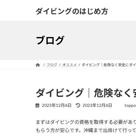
コ
ナ
ダイビングのはじめ方
ン
ビ
テ
ゲ
ン
ー
ツ
シ
ブログ
へ
ョ
ス
ン
キ
に
ッ
移
ブログ
オススメ
ダイビング｜危険なく安全にダイ
プ
動
ダイビング｜危険なく
最
2023年12月6日
2023年12月6日
toppo
終
更
まずはダイビングの資格を取得する必要があ
新
日
もらう方が安心です。沖縄まで出掛けて行っ
時