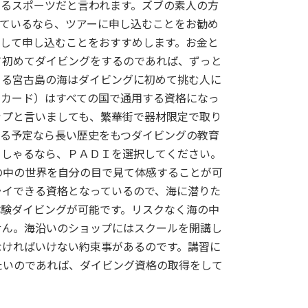
めるスポーツだと言われます。ズブの素人の方
っているなら、ツアーに申し込むことをお勧め
出して申し込むことをおすすめします。お金と
て初めてダイビングをするのであれば、ずっと
きる宮古島の海はダイビングに初めて挑む人に
Ｃカード）はすべての国で通用する資格になっ
ップと言いましても、繁華街で器材限定で取り
取る予定なら長い歴史をもつダイビングの教育
っしゃるなら、ＰＡＤＩを選択してください。
の中の世界を自分の目で見て体感することが可
ライできる資格となっているので、海に潜りた
体験ダイビングが可能です。リスクなく海の中
せん。海沿いのショップにはスクールを開講し
なければいけない約束事があるのです。講習に
たいのであれば、ダイビング資格の取得をして