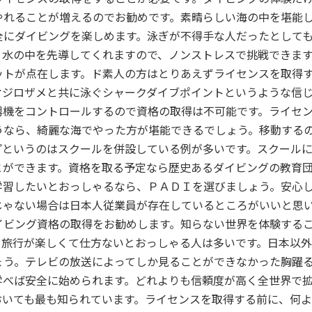
やれることが増えるのでお勧めです。素晴らしい海の中を堪能
全にダイビングを楽しめます。泳ぎが不得手な人だったとして
、水の中を先導してくれますので、ノンストレスで挑戦できます
ットが点在します。ド素人の方はとりあえずライセンスを取得
オジロザメと共に泳ぐシャークダイブポイントというような信
器機をコントロールするので資格の取得は不可能です。ライセ
うなら、綺麗な海でやった方が堪能できるでしょう。移動する
プというのはスクールを併設している例が多いです。スクール
とができます。資格を取る予定なら歴史あるダイビングの教育
学習したいとおっしゃるなら、ＰＡＤＩを選びましょう。安心
じゃない場合は日本人従業員が存在しているところがいいと思
イビング資格の取得をお勧めします。知らない世界を体験する
ら旅行が楽しくて仕方ないとおっしゃる人は多いです。日本以
ょう。テレビの放送によってしか見ることができなかった胸躍
学べば安全に始められます。どれよりも信頼度が高く全世界で
おいても最も知られています。ライセンスを取得する前に、何よ