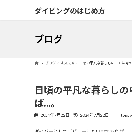
コ
ナ
ダイビングのはじめ方
ン
ビ
テ
ゲ
ン
ー
ツ
シ
ブログ
へ
ョ
ス
ン
キ
に
ッ
移
ブログ
オススメ
日頃の平凡な暮らしの中では考え
プ
動
日頃の平凡な暮らしの
ば…。
最
2024年7月22日
2024年7月22日
toppo
終
更
ダイバーとしてデビューしたいのであれば、