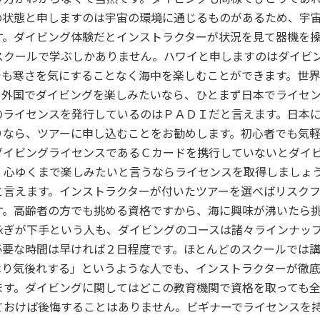
の状態と申しますのは宇宙の環境に通じるものがあるため、宇
す。ダイビング体験だとインストラクターが状況を見て器機を
スクールで学ぶしかありません。ハワイと申しますのはダイビ
でも寒さを気にすることなく海中を楽しむことができます。世
。外国でダイビングを楽しみたいなら、ひとまず日本でライセ
のライセンスを発行しているのはＰＡＤＩだと言えます。日本
りなら、ツアーに申し込むことをお勧めします。初心者でも気
ダイビングライセンスであるＣカードを携行していないとダイ
、心ゆくまで楽しみたいと言うならライセンスを取得しましょ
と言えます。インストラクターが付いたツアーを選べばリスク
す。高齢者の方でも挑める資格ですから、海に興味が沸いたら
泳ぎが下手という人も、ダイビングのコースは諸々ラインナッ
必要な時間は早ければ２日程度です。ほとんどのスクールでは講
はり気後れする」というような人でも、インストラクターが徹
ます。ダイビングに関してはどこの教育機関で資格を取っても
ておけば後悔することはありません。ビギナーでライセンスを