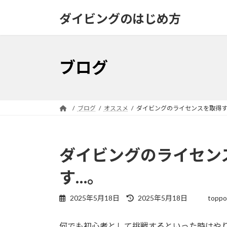
コ
ナ
ダイビングのはじめ方
ン
ビ
テ
ゲ
ン
ー
ツ
シ
ブログ
へ
ョ
ス
ン
キ
に
ッ
移
ブログ
オススメ
ダイビングのライセンスを取得す
プ
動
ダイビングのライセン
す…。
最
2025年5月18日
2025年5月18日
toppo
終
更
何でも初心者として挑戦するといった時はや