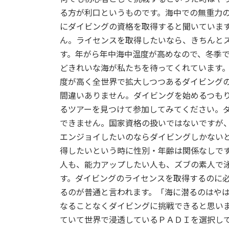
新
日
る方が利口というものです。海中での無重力
時
にダイビングの資格を取得すると聞いていま
:
ん。ライセンスを取得したいなら、きちんと
す。年がら年中海中温度が高めなので、冬季
どきれいな海が私たちを待ってくれています
度が高く全世界で拡大しつつあるダイビング
間違いありません。ダイビングを始めるつも
るツアーを見つけて参加してみてください。
できません。国家資格の扱いではないですが
エンジョイしたいのならダイビングしかない
得したいという時に性別・年齢は関係なしで
人も、能力アップしたい人も、ズブの素人で
す。ダイビングのライセンスを取得するのに
るのが普通と言われます。「海に潜るのはや
なることなくダイビングに挑戦できると思い
ていて世界で浸透しているＰＡＤＩを選択し