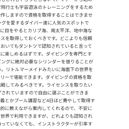
宙飛行士も宇宙遊泳のトレーニングをするため
操作しますので資格を取得することはできませ
ングを愛するダイバー達に人気のスポットで
界に目をやるとカリブ海、南太平洋、地中海な
ンスを取得しておくべきです。どこよりも信頼
においてもダントツで認知されていると言って
軽に楽しめるはずです。ダイビングを専門とす
ビングに絶対必要なシリンダーを借りることが
う。リトルマーメイドみたいに海面下の世界を
フリーで堪能できます。ダイビングの資格を取
挑戦してみるべきです。ライセンスを取りたい
プされていますので自由に選ぶことができま
義とかプール講習など4日ほど費やして取得す
底的に教えながら案内してくれるので、不安に
全世界で利用できますが、どれよりも認知され
持っていなくても、インストラクターが引率す