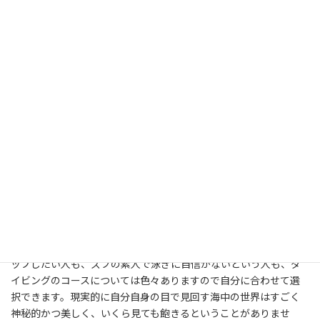
っとずつあなただけの器材を買い揃えていったらいいと思います。
ウエットスーツなどサイズのある物から揃えていくことをお勧め
します。いろんな国にいろんなダイビングスポットが存在します。
ホオジロザメと回遊するシャークダイブポイントというような想
像できないスポットが多くあります。海の中での無重力環境は宇
宙の環境と似通っているため、宇宙飛行士も宇宙遊泳の訓練をす
るためにダイビングの資格を取得するとのことです。泳ぎが得意
な人、泳ぎが下手な人、前向きに技能をアップしたい人、なんと
なくチャレンジしてみたい人、ダイビングスクールではあなたに
マッチしたコースを選定することが可能です。ダイビングについて
はどこの教育機関で資格を取得しようとも世界の至る所で通用す
ることになっていますが、最も知名度が高く世界的に普及してい
るＰＡＤＩを選んでおけばまず間違いありません。仮にフィン一
つであろうとも自分の足にピッタリの物なら、水中での快適レベ
ルが違ってきます。ダイビングショップに行って現に試し履きして
みて買いましょう。ライセンスを得たい人も、スキルレベルをア
ップしたい人も、ズブの素人で泳ぎに自信がないという人も、ダ
イビングのコースについては色々ありますので自分に合わせて選
択できます。現実的に自分自身の目で見回す海中の世界はすごく
神秘的かつ美しく、いくら見ても飽きるということがありませ