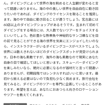
ん。ダイビングによって世界の海を眺めると人生観が変わると言
って間違いありません。海の中の美しい世界を自由自在に動き回
りたいのであれば、ダイビングのライセンスを取ることを推奨し
ます。海の中で自由に動き回ることが適うでしょう。宮古島には
60店以上のダイビングショップがあるそうです。生まれて初めて
ダイビングをする場合には、大人数でないツアーをチョイスする
といいでしょう。色彩豊かな熱帯魚や神秘的なサンゴ礁などを目
の前で見ることができる海の世界を気楽にエンジョイしたいのな
ら、インストラクターがいるダイビングコースがベストでしょう。
世界には数えきれないほどのダイビングスポットが見受けられま
す。日本の海も素敵ですが、海外の海も素敵なので現実にあなた
自身の目で確認してほしいと思います。スキューバーダイビング
を楽しみたいなら、絶対に必要になるのが器材だと言って間違い
ありませんが、初期段階ではレンタルすればいいと思います。最
初から揃える必要はないので負担も少なく挑めます。旅行会社を
見てみると、ダイビングのツアーを専門に企画しているところがあ
ります。希望を言えば、あなたにおあつらえ向きのロケーション
やツアーを教えてくれます。