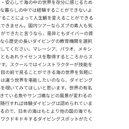
全・安心して海の中の世界を存分に感じるため
凡な暮らしの中では経験することができないよ
することによって人生観を変えることができる
現できません。国内ツアーならズブの素人も気
とができたと言うなら、是非ともダイバーの資
定なら歴史の長いダイビングの教育機関を選択
択してください。マレーシア、パラオ、メキシ
はともあれライセンスを取得するところからス
です。スクールではインストラクターが技能を
を目の前で見ることができる海の世界を気軽に
とは違う世界を堪能したいのなら、ダイビング
界を覗いてみてほしいと思います。世界の有名
生きている魚やサンゴ礁などの風景が変わるの
が随行すれば体験ダイビングは認められていま
いるので、日本の海はもとより他の国の海でも
クワクドキドキするダイビングスポットがたく