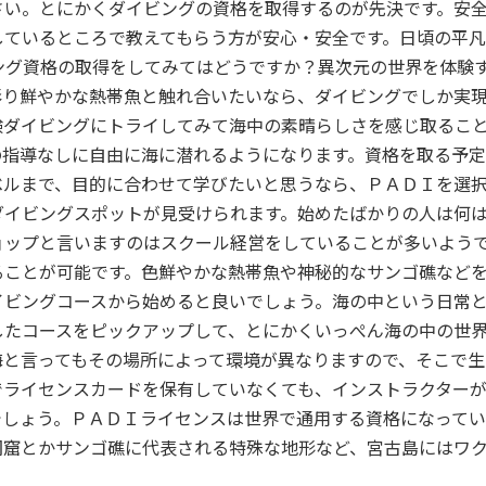
さい。とにかくダイビングの資格を取得するのが先決です。安
しているところで教えてもらう方が安心・安全です。日頃の平
ング資格の取得をしてみてはどうですか？異次元の世界を体験
彩り鮮やかな熱帯魚と触れ合いたいなら、ダイビングでしか実
験ダイビングにトライしてみて海中の素晴らしさを感じ取るこ
の指導なしに自由に海に潜れるようになります。資格を取る予
ベルまで、目的に合わせて学びたいと思うなら、ＰＡＤＩを選
ダイビングスポットが見受けられます。始めたばかりの人は何
ョップと言いますのはスクール経営をしていることが多いよう
ることが可能です。色鮮やかな熱帯魚や神秘的なサンゴ礁など
イビングコースから始めると良いでしょう。海の中という日常
したコースをピックアップして、とにかくいっぺん海の中の世
海と言ってもその場所によって環境が異なりますので、そこで
でライセンスカードを保有していなくても、インストラクター
でしょう。ＰＡＤＩライセンスは世界で通用する資格になって
洞窟とかサンゴ礁に代表される特殊な地形など、宮古島にはワ