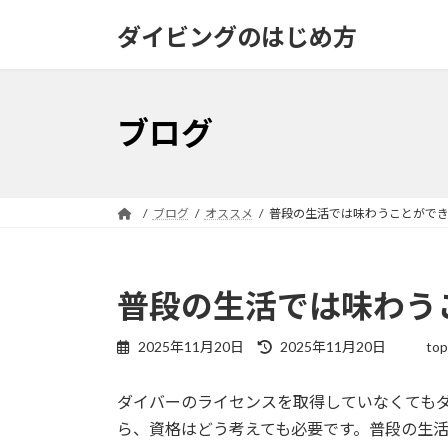
コ
ナ
ダイビングのはじめ方
ン
ビ
テ
ゲ
ン
ー
ツ
シ
ブログ
へ
ョ
ス
ン
キ
に
ッ
移
ブログ
オススメ
普段の生活では味わうことができ
プ
動
普段の生活では味わう
最
2025年11月20日
2025年11月20日
to
終
更
ダイバーのライセンスを取得していなくても
新
日
ら、資格はどう考えても必要です。普段の生
時