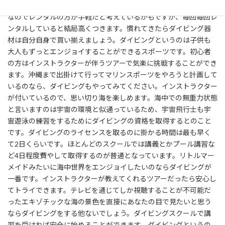
ライセンスを取得するのが一般的です。荷物を運搬するのは大変
なのでレンタルの方が手軽だと考えているかもですが、毎回毎回レ
ンタルしていると結局高くつきます。慣れてきたらダイビング器
材は自分自身で買い揃えましょう。ダイビングというのは子供も
大人もずっとエンジョイすることができるスポーツです。初心者
の方はインストラクターが伴うツアーで気楽に挑戦することができ
ます。沖縄まで出掛けて行ってマリンスポーツをやろうと計画して
いるのなら、ダイビングもやってみてください。インストラクター
が付いているので、思い切り海を楽しめます。海中での無重力状態
と言いますのは宇宙の環境と似通っているため、宇宙飛行士も宇
宙遊泳の練習をするためにダイビングの資格を取得するとのこと
です。ダイビングのライセンスを取るのに掛かる時間は最も早く
て2日くらいです。ほとんどのスクールでは講義とかプール講習な
ど4日程度費やして取得するのが普通となっています。リトルマー
メイドみたいに海中世界をエンジョイしたいのならダイビングが
一番です。インストラクターが教えてくれるツアーだったら安心し
てトライできます。テレビを通じてしか視聴することが不可能だ
ったエキゾチックな海の景色を直接にあなたの目で見たいと思う
ならダイビングをする他ないでしょう。ダイビングスクールで講
習を受ければ安全に始めることができます。ダイビングというの