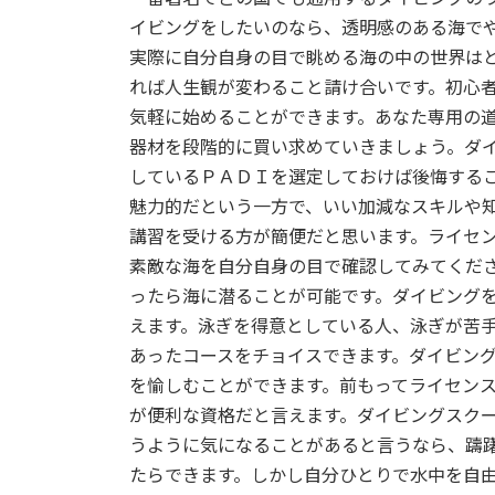
新
日
イビングをしたいのなら、透明感のある海で
時
実際に自分自身の目で眺める海の中の世界は
:
れば人生観が変わること請け合いです。初心
気軽に始めることができます。あなた専用の
器材を段階的に買い求めていきましょう。ダ
しているＰＡＤＩを選定しておけば後悔する
魅力的だという一方で、いい加減なスキルや
講習を受ける方が簡便だと思います。ライセ
素敵な海を自分自身の目で確認してみてくだ
ったら海に潜ることが可能です。ダイビング
えます。泳ぎを得意としている人、泳ぎが苦
あったコースをチョイスできます。ダイビン
を愉しむことができます。前もってライセン
が便利な資格だと言えます。ダイビングスク
うように気になることがあると言うなら、躊
たらできます。しかし自分ひとりで水中を自