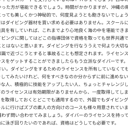
やった方が堪能できるでしょう。時間がかかりますが、沖縄の
とっても美しくかつ神秘的で、何度見ようとも飽きないでしょ
者はダイビング器材を買い求める必要はありません。スクール
道具を有していれば、これまでより心地良く海の中を堪能でき
イビングに関してはどこの指導団体で資格を取っても世界共通
ことはないと思います。ダイビングを行なううえで何より大切
知識で近づこうとすると事故ることも想定されます。ライセン
ンスをゲットすることができましたらもう立派なダイバーです
さい。ダイビングをするためのライセンスを所有していなくて
をしてみたいけれど、何をすべきなのか分からずに前に進めな
手な人、積極的に技能をアップしたい人、ちょっとチャレンジ
グのライセンスは有効期限がありませんから、一度取得してし
スを取得しておくとどこでも通用するので、外国でもダイビン
ールに行けばズブの素人の方向けのコースも様々用意されてい
躇わず問い合わせてみましょう。ダイバーのライセンスを持っ
由に泳ぎ回りたいのであれば、資格はどうしても必要です。