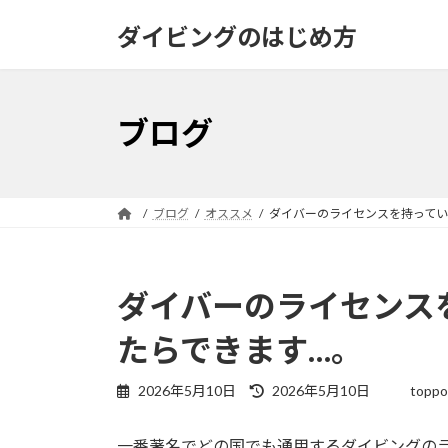
コ
ナ
ダイビングのはじめ方
ン
ビ
テ
ゲ
ン
ー
ツ
シ
ブログ
へ
ョ
ス
ン
キ
に
ッ
移
ブログ
オススメ
ダイバーのライセンスを持ってい
プ
動
ダイバーのライセンス
たらできます…。
最
2026年5月10日
2026年5月10日
toppo
終
更
一番著名でどの国でも通用するダイビングの