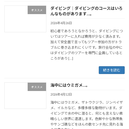
ダイビング｜ダイビングのコースはいろ
オススメ
んなものがあります…。
2026年4月26日
初心者であろうとなかろうと、ダイビングにつ
いてはツアーに入れば費用が少なく済みます。
加えて安全面で言ってもツアー参加の方がトラ
ブルに巻き込まれにくいです。旅行会社の中に
はダイビングのツアーを専門に企画していると
ころがあり […]
続きを読む
海中にはウミガメ…。
オススメ
2026年4月12日
海中にはウミガメ、ザトウクジラ、ジンベイザ
メ、イルカなど、多種多様な動物がいます。ダ
イビングで水の中に潜ると、何とも言えない素
晴らしい世界に遭遇します。色鮮やかな熱帯魚
やサンゴ礁などをほんの数センチ先に見れる海