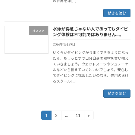
の世界を存 […]
続きを読む
水泳が得意じゃない人であってもダイビ
オススメ
ング体験は不可能ではありません…。
2026年3月29日
いくらかダイビングがうまくできるようになっ
たら、ちょっとずつ自分自身の器材を買い揃え
ていきましょう。ウェットスーツやシュノーケ
ルなどから揃えていくといいでしょう。安心し
てダイビングに挑戦したいのなら、信用のおけ
るスクール […]
続きを読む
投
1
2
…
11
»
固
固
固
定
定
定
稿
ペ
ペ
ペ
ー
ー
ー