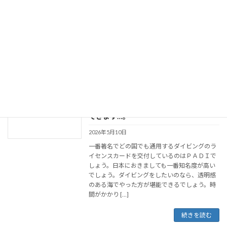
「海に潜るのはなんとなく気後れする」と思っ
ている人でも、インストラクターが徹底的にレ
クチャーしつつ同行してくれるので、不安を感
じることなくダイビングにチャレンジできるは
ずです。ダイビングがしたいと言うなら、透明
感のある海 […]
続きを読む
ダイバーのライセンスを持っていなくて
オススメ
もダイビングの体験をしようと思ったら
できます…。
2026年5月10日
一番著名でどの国でも通用するダイビングのラ
イセンスカードを交付しているのはＰＡＤＩで
しょう。日本におきましても一番知名度が高い
でしょう。ダイビングをしたいのなら、透明感
のある海でやった方が堪能できるでしょう。時
間がかかり […]
続きを読む