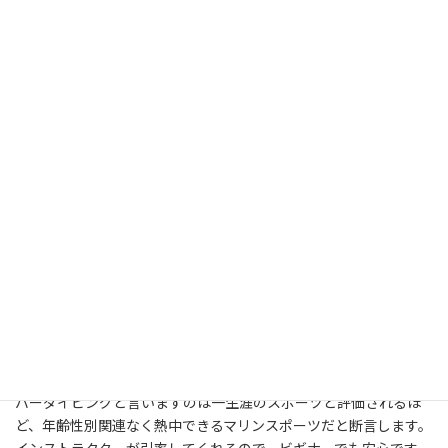
時
グを楽しめます。日々生活していて経験できないような体験がし
:
たいと言うなら、ダイビング資格の取得をお勧めします。知る由
もない世界に脚を突っ込むと視野を広げることができると思いま
す。ダイビングと言いますのは子供から大人までずっと満喫する
ことができるスポーツだと思います。初心者の方はインストラクタ
ーがいるツアーで安心・安全に始めることができます。リスクフリ
ーでダイビングに挑戦してみたいのであれば、高い評価を得てい
るスクールを見つけましょう。語学が堪能じゃない場合は日本人
従業員が在籍するところがベストだと思います。体験ダイビング
で海中の醍醐味を実感したなら、ぜひダイバーの資格を取得した
ほうが得策です。インストラクター無しで思い通りに海に潜れま
す。海中という異次元の世界をエンジョイしたのなら、ダイビン
グがベストでしょう。始めたばかりの人にお勧めのコースを選ん
で、とりあえず一度海の世界を目にしていただきたいです。水中に
繰り広げられる優美な世界を勝手に回遊したいという思いがある
なら、ダイビングのライセンスを取得すればいいと思います。海
の中で思う存分動き回ることができるようになります。スキュー
バーダイビングと言いますのは一生涯のスポーツと評価されるほ
ど、年齢性別関連なく熱中できるマリンスポーツだと断言します。