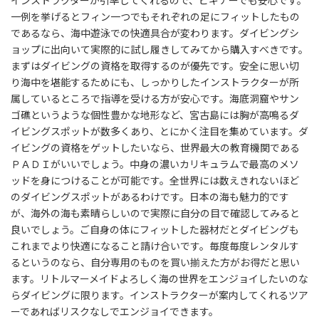
インストラクターが引率してくれるので、ビギナーでも安心です。
一例を挙げるとフィン一つでもそれぞれの足にフィットしたもの
であるなら、海中遊泳での快適具合が変わります。ダイビングシ
ョップに出向いて実際的に試し履きしてみてから購入すべきです。
まずはダイビングの資格を取得するのが優先です。安全に思い切
り海中を堪能するためにも、しっかりしたインストラクターが所
属しているところで指導を受ける方が安心です。海底洞窟やサン
ゴ礁というような個性豊かな地形など、宮古島には胸が高鳴るダ
イビングスポットが数多くあり、とにかく注目を集めています。ダ
イビングの資格をゲットしたいなら、世界最大の教育機関である
ＰＡＤＩがいいでしょう。中身の濃いカリキュラムで最高のメソ
ッドを身につけることが可能です。全世界には数えきれないほど
のダイビングスポットがあるわけです。日本の海も魅力的です
が、海外の海も素晴らしいので実際に自分の目で確認してみると
良いでしょう。ご自身の体にフィットした器材だとダイビングも
これまでより快適になること請け合いです。毎度毎度レンタルす
るというのなら、自分専用のものを買い揃えた方がお得だと思い
ます。リトルマーメイドよろしく海の世界をエンジョイしたいのな
らダイビングに限ります。インストラクターが案内してくれるツア
ーであればリスクなしでエンジョイできます。