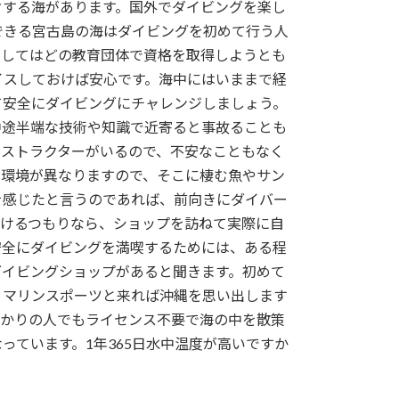
クする海があります。国外でダイビングを楽し
できる宮古島の海はダイビングを初めて行う人
ましてはどの教育団体で資格を取得しようとも
イスしておけば安心です。海中にはいままで経
て安全にダイビングにチャレンジしましょう。
中途半端な技術や知識で近寄ると事故ることも
ンストラクターがいるので、不安なこともなく
で環境が異なりますので、そこに棲む魚やサン
を感じたと言うのであれば、前向きにダイバー
続けるつもりなら、ショップを訪ねて実際に自
安全にダイビングを満喫するためには、ある程
ダイビングショップがあると聞きます。初めて
。マリンスポーツと来れば沖縄を思い出します
ばかりの人でもライセンス不要で海の中を散策
ています。1年365日水中温度が高いですか