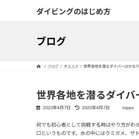
コ
ナ
ダイビングのはじめ方
ン
ビ
テ
ゲ
ン
ー
ツ
シ
ブログ
へ
ョ
ス
ン
キ
に
ッ
移
ブログ
オススメ
世界各地を潜るダイバーはかなり
プ
動
世界各地を潜るダイバ
最
2023年4月7日
2023年4月7日
toppo
終
更
何でも初心者として挑戦する時はやり方がわ
新
日
口というものです。水の中にはウミガメ、ザ
時