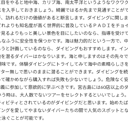
に目をやると地中海、カリブ海、南太平洋というようなワクワ
スを入手しておきましょう。綺麗ではるか先まで見通すことが
が、訪れるだけの価値があると断言します。ダイビングに関し
どれよりも知名度が高く世界的に普及しているＰＡＤＩをチョ
で見るよりもっと美しい景色を目にしたいのなら、指導を受け
んなふうに安全性を保つかです。海は魅力的だという一方で、
もうと計画しているのなら、ダイビングもおすすめします。イ
地を潜るダイバーはかなりいます。海と申しますのはその先々
醐味です。体験ダイビングにトライしてみて海中の素晴らしさ
クター無しで思いのままに潜ることができます。ダイビングを
って確かめながら購入すれば失敗も少ないでしょう。危険なく
義に参加して意欲的に学ぶべきです。宮古島には60店以上の
いう時は、大人数でないツアーをセレクトするといいでしょう
ティビティとされているのがダイビングだと思います。始めた
ングを愛してやまないダイバーたちの間で人気のスポットとなっ
を泳ぐことが可能です。