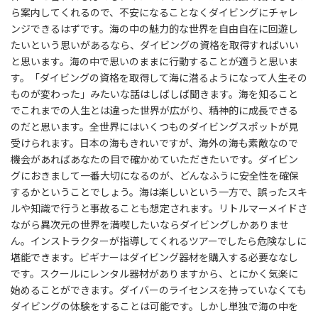
ら案内してくれるので、不安になることなくダイビングにチャレ
ンジできるはずです。海の中の魅力的な世界を自由自在に回遊し
たいという思いがあるなら、ダイビングの資格を取得すればいい
と思います。海の中で思いのままに行動することが適うと思いま
す。「ダイビングの資格を取得して海に潜るようになって人生その
ものが変わった」みたいな話はしばしば聞きます。海を知ること
でこれまでの人生とは違った世界が広がり、精神的に成長できる
のだと思います。全世界にはいくつものダイビングスポットが見
受けられます。日本の海もきれいですが、海外の海も素敵なので
機会があればあなたの目で確かめていただきたいです。ダイビン
グにおきまして一番大切になるのが、どんなふうに安全性を確保
するかということでしょう。海は楽しいという一方で、誤ったスキ
ルや知識で行うと事故ることも想定されます。リトルマーメイドさ
ながら異次元の世界を満喫したいならダイビングしかありませ
ん。インストラクターが指導してくれるツアーでしたら危険なしに
堪能できます。ビギナーはダイビング器材を購入する必要ななし
です。スクールにレンタル器材がありますから、とにかく気楽に
始めることができます。ダイバーのライセンスを持っていなくても
ダイビングの体験をすることは可能です。しかし単独で海の中を