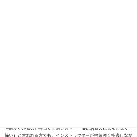
を取得しなければいけません。海岸付近のショップにはスクール
日
時
を経営しているところが多いと聞きます。ライセンスを取得した
:
い人も、レベルアップしたい人も、初心者でうまく泳げないとい
う人も、ダイビングのコースに関しては色々ラインナップされて
いますので自分に合わせて選ぶことができます。ダイビングと言
いますのはシルバー世代までチャレンジできるマリンスポーツだ
と言えます。今後沖縄に旅するのであれば、綺麗な海を是非あな
たの目で確かめてみてください。水中世界の冒険がしたいのな
ら、何はともあれダイビングの資格を取得する必要があります。
ライセンスを手に入れれば海の世界を様々体感することができる
のです。テレビを介してしか視聴したことがないような素敵な海
中を直接的に自分の目で見たいと言うならダイビングをする他な
いでしょう。スクールでレクチャーを受ければ安全にスタートす
ることができるでしょう。日常生活では堪能できないような体験
がしたいのであれば、海の世界がベストでしょう。初心者を考慮
したダイビングコースで安心・安全に海の世界を満喫しましょう。
数多くの心ときめくダイビングスポットがあることで知られてい
る沖縄の宮古島ですが、本州からの距離がありますから、移動に
時間がかかるのが難点だと思います。「海に潜るのはなんとなく
怖い」と言われる方でも、インストラクターが根気強く指導しなが