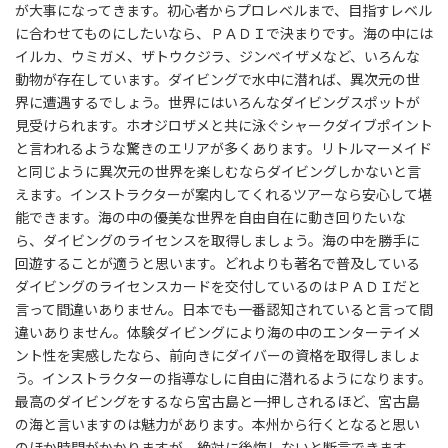
が大事になってきます。初心者からプロレベルまで、目指すレベル
に合わせてものにしたいなら、ＰＡＤＩで決まりです。海の中には
イルカ、ウミガメ、ザトウクジラ、ジンベイザメなど、いろんな
動物が存在しています。ダイビングで水中に潜れば、異次元の世
界に遭遇するでしょう。世界にはいろんなダイビングスポットが
見受けられます。ホオジロザメと共に泳ぐシャークダイブポイント
と言われるような驚きのエリアが多くあります。リトルマーメイド
と同じように異次元の世界を楽しむならダイビングしかないと言
えます。インストラクターが案内してくれるツアーなら安心して堪
能できます。海の中の優美な世界を自由自在に動き回りたいな
ら、ダイビングのライセンスを取得しましょう。海の中を勝手に
回遊することが適うと思います。どれよりも著名で普及している
ダイビングのライセンスカードを交付しているのはＰＡＤＩだと
言って間違いありません。日本でも一番認知されていると言って間
違いありません。体験ダイビングにより海の中のエンターテイメ
ント性を実感したなら、前向きにダイバーの資格を取得しましょ
う。インストラクターの指導なしに自由に潜れるようになります。
最高のダイビングをするなら宮古島と一押しされるほど、宮古島
の海と言いますのは魅力があります。本州から行くとなると思い
のほか時間がかかりますが、絶対に後悔しないと断言できます。