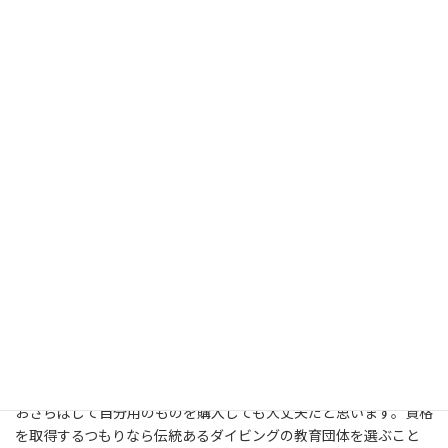
更
とにかくダイビングの資格を取得する必要があります。安全に思
新
い切り海中を堪能するためにも、ちゃんとしたインストラクター
日
時
がいるところで指導を受ける方が得策だと思います。ダイビング
:
の資格というのは何種類かありますが、特におすすめなのがＰＡ
ＤＩです。最先端のスキルと知識をものにすることが可能です。沖
縄でマリンスポーツに勤しもうと計画しているのなら、ダイビン
グも推奨します。インストラクター付きもあるので、安心して海を
楽しめます。たったフィン一つでも自分自身の足にしっくりくる
ものなら、海中遊泳での快適具合が変わります。ダイビングショ
ップに行って実際に装着してみて購入すべきです。素敵な海の中を
散策したいなら、とにかく技能と知識を取得しないといけないと
思います。まじめにレクチャーをしてもらえば安全にダイビングを
楽しめます。ダイビングは年齢関係なく楽しめるマリンスポーツだ
と考えます。近々に沖縄に旅するのであれば、魅力のある海を現
実にご自分の目でご覧になってみてください。ダイビングのため
の器材にはウェットスーツ、シュノーケル、フィンなど、いろんな
ものがあります。それ相応に慣れてきたようなら、レンタルとは
おさらばして自分用のものを購入しても大丈夫だと思います。資格
を取得するつもりなら伝統あるダイビングの教育団体を選ぶこと