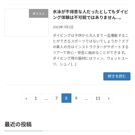
水泳が不得意な人だったとしてもダイビ
オススメ
ング体験は不可能ではありません…。
2023年7月1日
ダイビングは子供から大人まで一生堪能するこ
とができるスポーツではないでしょうか？ズブ
の素人の方はインストラクターがサポートする
ツアーで安心・安全に始めることができます。
ダイビング用の器材にはフィン、ウェットスー
ツ、シュノ […]
続きを読む
投
«
1
…
7
8
9
…
11
»
固
固
固
固
固
定
定
定
定
定
稿
ペ
ペ
ペ
ペ
ペ
ー
ー
ー
ー
ー
の
ジ
ジ
ジ
ジ
ジ
最近の投稿
ペ