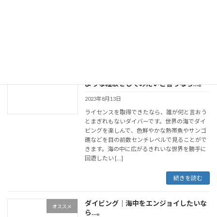
本においてもなかんずく知られているはずで
す。ダイビングの資格については何種類かある
のですが、一番おすすめしたいのがＰＡＤＩで
す。確実な知 […]
続きを読む
ダイビング｜日常生活では満喫できない
オススメ
ような経験をしてみたいと言うなら…。
2023年8月13日
ライセンスを取得できたなら、誰が何と言おう
とまぎれもないダイバーです。世界の海でダイ
ビングを楽しんで、色鮮やかな熱帯魚やサンゴ
礁などを目の前数センチレベルで見ることがで
きます。海の中に広がるきれいな世界を勝手に
回遊したい […]
続きを読む
ダイビング｜海中をエンジョイしたいな
オススメ
ら…。